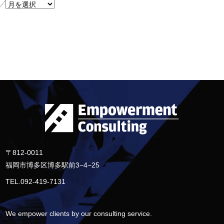
〒812-0011
福岡市博多区博多駅前3−4−25
TEL.092-419-7131
We empower clients by our consulting service.