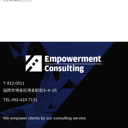
〒812-0011
福岡市博多区博多駅前3−4−25
TEL.092-419-7131
We empower clients by our consulting service.