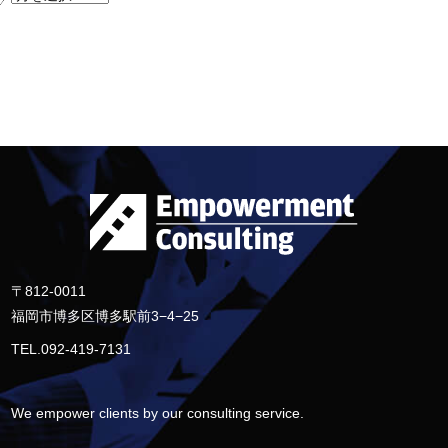
〒812-0011
福岡市博多区博多駅前3−4−25
TEL.092-419-7131
We empower clients by our consulting service.