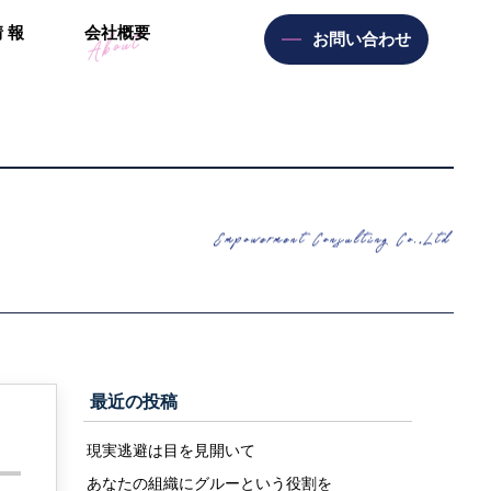
情
報
会
社
概
要
お問い合わせ
最近の投稿
現実逃避は目を見開いて
あなたの組織にグルーという役割を