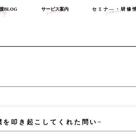
援
B
L
O
G
サ
ー
ビ
ス
案
内
セ
ミ
ナ
―
・
研
修
僕を叩き起こしてくれた問い−