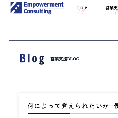
T
O
P
営
業
支
Blog
営業支援BLOG
何によって覚えられたいか−