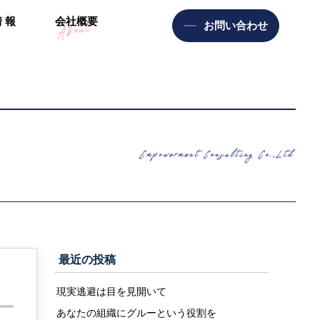
情
報
会
社
概
要
お問い合わせ
最近の投稿
現実逃避は目を見開いて
あなたの組織にグルーという役割を