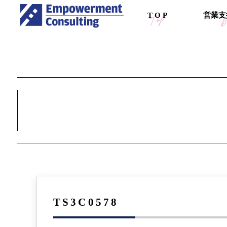
T
O
P
営
業
支
TS3C0578