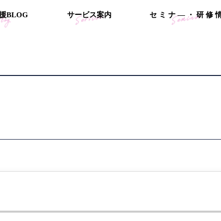
援
B
L
O
G
サ
ー
ビ
ス
案
内
セ
ミ
ナ
―
・
研
修