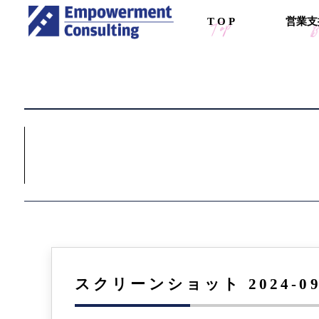
T
O
P
営
業
支
スクリーンショット 2024-09-0