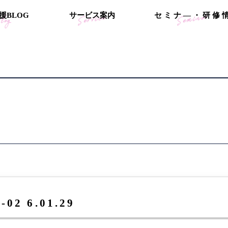
援
B
L
O
G
サ
ー
ビ
ス
案
内
セ
ミ
ナ
―
・
研
修
2 6.01.29