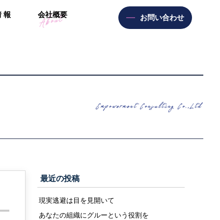
情
報
会
社
概
要
お問い合わせ
最近の投稿
現実逃避は目を見開いて
あなたの組織にグルーという役割を