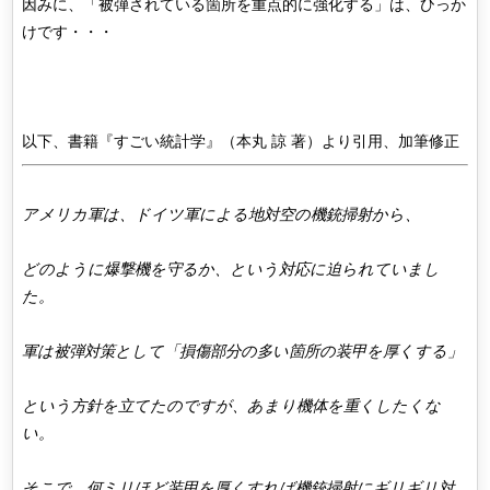
因みに、「被弾されている箇所を重点的に強化する」は、ひっか
けです・・・
以下、書籍『すごい統計学』（本丸 諒 著）より引用、加筆修正
アメリカ軍は、ドイツ軍による地対空の機銃掃射から、
どのように爆撃機を守るか、という対応に迫られていまし
た。
軍は被弾対策として「損傷部分の多い箇所の装甲を厚くする」
という方針を立てたのですが、あまり機体を重くしたくな
い。
そこで、何ミリほど装甲を厚くすれば機銃掃射にギリギリ対