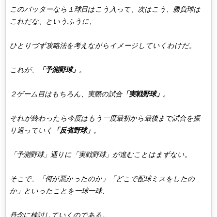
このバッターなら１球目はこう入って、次はこう、勝負球は
これだな、というふうに、
ひとりづず攻略法を考えながらイメージしていくわけだ。
これが、
「予測野球」
。
２ゲーム目はもちろん、実際の試合
「実戦野球」
。
それが終わったら今度はもう一度最初から最後まで試合を振
り返っていく
「反省野球」
。
「予測野球」通りに「実戦野球」が進むことはまずない。
そこで、「何が悪かったのか」「どこで配球ミスをしたの
か」といったことを一球一球、
丹念に検討していくのである。