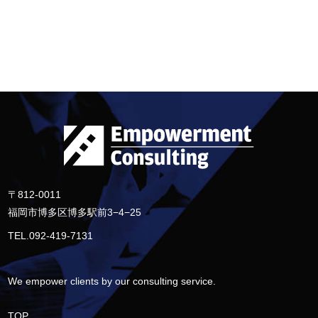
〒812-0011
福岡市博多区博多駅前3−4−25
TEL.092-419-7131
We empower clients by our consulting service.
TOP