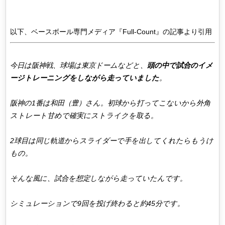
以下、ベースボール専門メディア『Full-Count』の記事より引用
今日は阪神戦、球場は東京ドームなどと、
頭の中で試合のイメ
ージトレーニングをしながら走っていました
。
阪神の1番は和田（豊）さん。初球から打ってこないから外角
ストレート甘めで確実にストライクを取る。
2球目は同じ軌道からスライダーで手を出してくれたらもうけ
もの。
そんな風に、試合を想定しながら走っていたんです。
シミュレーションで9回を投げ終わると約45分です。